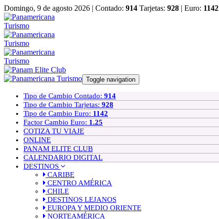
Domingo, 9 de agosto 2026 |
Contado:
914
Tarjetas:
928
| Euro:
1142
Toggle navigation
Tipo de Cambio Contado:
914
Tipo de Cambio Tarjetas:
928
Tipo de Cambio Euro:
1142
Factor Cambio Euro:
1.25
COTIZA TU VIAJE
ONLINE
PANAM ELITE CLUB
CALENDARIO DIGITAL
DESTINOS
CARIBE
CENTRO AMÉRICA
CHILE
DESTINOS LEJANOS
EUROPA Y MEDIO ORIENTE
NORTEAMÉRICA