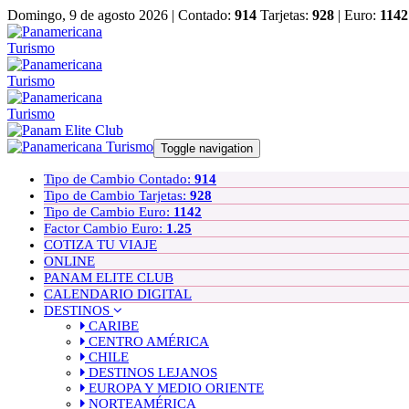
Domingo, 9 de agosto 2026 |
Contado:
914
Tarjetas:
928
| Euro:
1142
Toggle navigation
Tipo de Cambio Contado:
914
Tipo de Cambio Tarjetas:
928
Tipo de Cambio Euro:
1142
Factor Cambio Euro:
1.25
COTIZA TU VIAJE
ONLINE
PANAM ELITE CLUB
CALENDARIO DIGITAL
DESTINOS
CARIBE
CENTRO AMÉRICA
CHILE
DESTINOS LEJANOS
EUROPA Y MEDIO ORIENTE
NORTEAMÉRICA